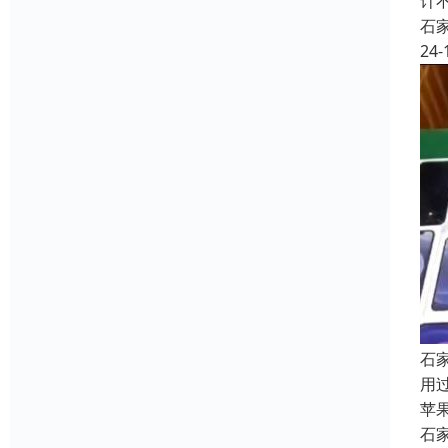
计
石
24-
石
用
苹
石