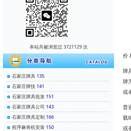
本站共被浏览过 3721129 次
价
牌
石家庄牌具
135
牌
石家庄牌技
141
或
石家庄牌具批发
151
普
石家庄牌具公司
143
石家庄牌具定制
166
载
程序麻将机安装
150
或